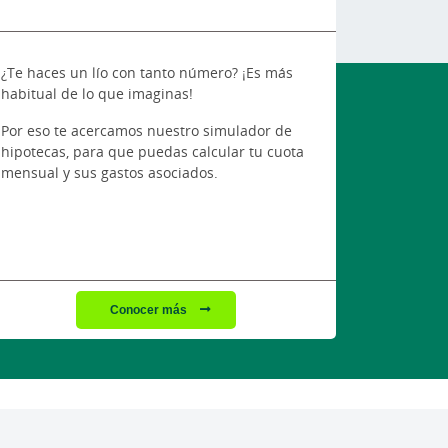
¿Te haces un lío con tanto número? ¡Es más
habitual de lo que imaginas!
Por eso te acercamos nuestro simulador de
hipotecas, para que puedas calcular tu cuota
mensual y sus gastos asociados.
Conocer más