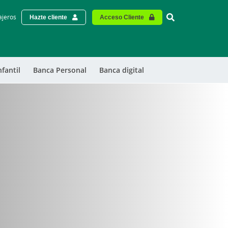
Vinculo - Buscar
ajeros
Hazte cliente
Acceso Cliente
nfantil
Banca Personal
Banca digital