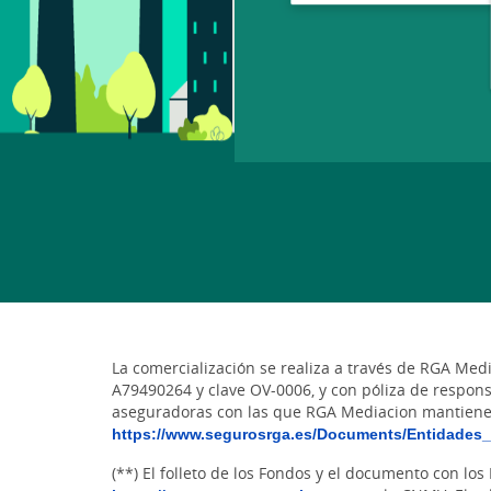
La comercialización se realiza a través de RGA Med
A79490264 y clave OV-0006, y con póliza de respons
aseguradoras con las que RGA Mediacion mantiene 
https://www.segurosrga.es/Documents/Entidades
(**) El folleto de los Fondos y el documento con lo