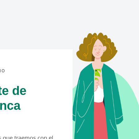
IO
te de
anca
 que traemos con el