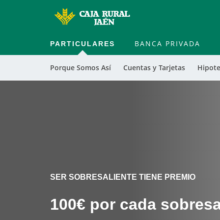
PARTICULARES
BANCA PRIVADA
Porque Somos Así
Cuentas y Tarjetas
Hipote
Cargando
Cargando
contenido,
contenido,
por
por
favor
favor
espere...
espere...
SER SOBRESALIENTE TIENE PREMIO
100€ por cada sobresa