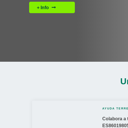
+ Info
Cargando
U
contenido,
por
favor
espere...
AYUDA TERR
Colabora a 
ES8601980