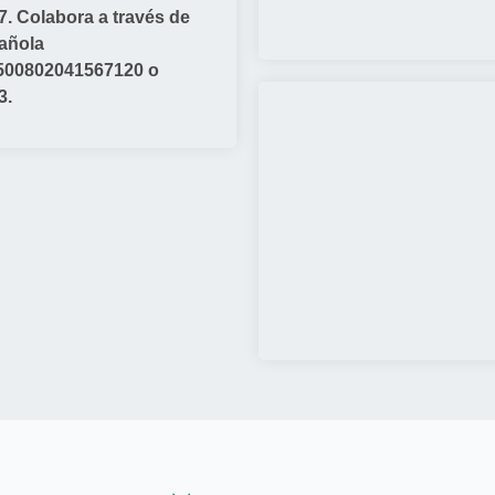
. Colabora a través de
añola
500802041567120 o
3.