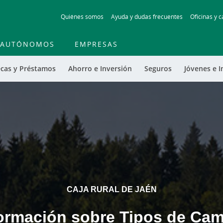
Skip
Quiénes somos
Ayuda y dudas frecuentes
Oficinas y c
to
main
contentt
AUTÓNOMOS
EMPRESAS
cas y Préstamos
Ahorro e Inversión
Seguros
Jóvenes e I
CAJA RURAL DE JAÉN
ormación sobre Tipos de Ca