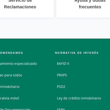
Servicio de
Ayuda y dudas
Reclamaciones
frecuentes
COMENDAMOS
NORMATIVA DE INTERÉS
amiento especializado
MiFID II
as para todos
PRIIPS
 Inmobiliario
PSD2
ralvía móvil
Ley de crédito inmobiliario
 de Documentación
SEPA