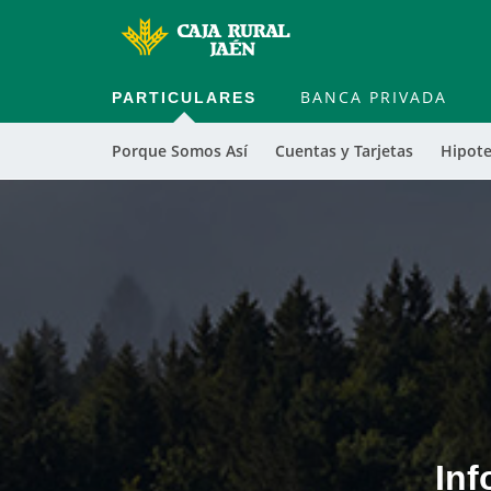
PARTICULARES
BANCA PRIVADA
Porque Somos Así
Cuentas y Tarjetas
Hipote
Cargando
contenido,
por
favor
espere...
Inf