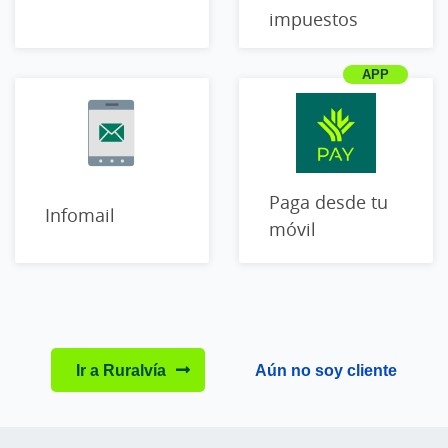
impuestos
Paga desde tu
Infomail
móvil
Ir a Ruralvía
Aún no soy cliente