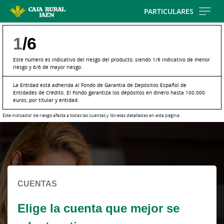
Skip
PARTICULARES
to
main
1
/6
contentt
Este número es indicativo del riesgo del producto, siendo 1/6 indicativo de menor
riesgo y 6/6 de mayor riesgo.
La Entidad está adherida al Fondo de Garantía de Depósitos Español de
Entidades de Crédito. El Fondo garantiza los depósitos en dinero hasta 100.000
euros, por titular y entidad.
Este indicador de riesgo afecta a todas las cuentas y libretas detalladas en esta página
Cargando
contenido,
por
favor
espere...
CUENTAS
Elige la cuenta que mejor se