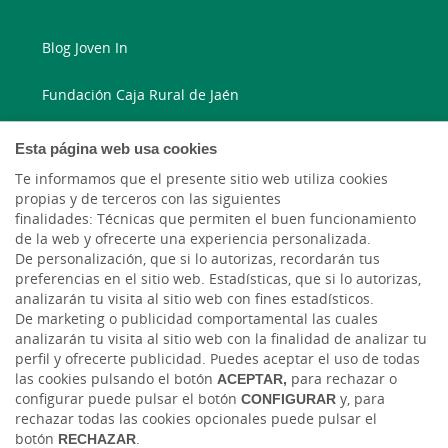
Blog Joven In
Fundación Caja Rural de Jaén
Blog Ruralvía
Esta página web usa cookies
Te informamos que el presente sitio web utiliza cookies
LinkedIn
propias y de terceros con las siguientes
finalidades: Técnicas que permiten el buen funcionamiento
Instagram
de la web y ofrecerte una experiencia personalizada.
De personalización, que si lo autorizas, recordarán tus
preferencias en el sitio web. Estadísticas, que si lo autorizas,
Facebook
analizarán tu visita al sitio web con fines estadísticos.
De marketing o publicidad comportamental las cuales
Blog Caja Rural Jaén
analizarán tu visita al sitio web con la finalidad de analizar tu
perfil y ofrecerte publicidad. Puedes aceptar el uso de todas
las cookies pulsando el botón
ACEPTAR,
para rechazar o
configurar puede pulsar el botón
CONFIGURAR
y, para
rechazar todas las cookies opcionales puede pulsar el
botón
RECHAZAR
.