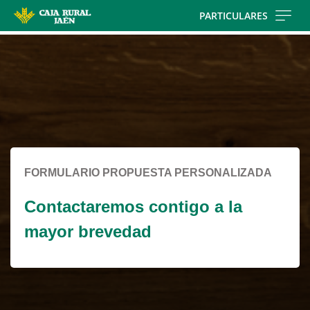
Skip
PARTICULARES
to
Cargando
main
contenido,
contentt
por
favor
espere...
FORMULARIO PROPUESTA PERSONALIZADA
Contactaremos contigo a la
mayor brevedad