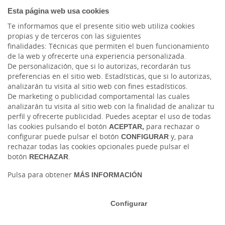
Blog Ruralvía
Esta página web usa cookies
Te informamos que el presente sitio web utiliza cookies
LinkedIn
propias y de terceros con las siguientes
finalidades: Técnicas que permiten el buen funcionamiento
Instagram
de la web y ofrecerte una experiencia personalizada.
De personalización, que si lo autorizas, recordarán tus
preferencias en el sitio web. Estadísticas, que si lo autorizas,
Facebook
analizarán tu visita al sitio web con fines estadísticos.
De marketing o publicidad comportamental las cuales
Blog Caja Rural Jaén
analizarán tu visita al sitio web con la finalidad de analizar tu
perfil y ofrecerte publicidad. Puedes aceptar el uso de todas
las cookies pulsando el botón
ACEPTAR,
para rechazar o
configurar puede pulsar el botón
CONFIGURAR
y, para
rechazar todas las cookies opcionales puede pulsar el
botón
RECHAZAR
.
Pulsa para obtener
MÁS INFORMACIÓN
Tablón de anuncios
Tipos de cambio
Aviso legal
Política de cookies
Protección de datos
Configurar
Ⓒ Ruralvía, Caja Rural de Jaén, 2026. Todos los derechos reservados