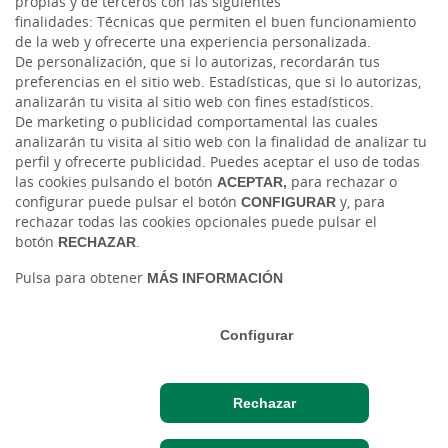
propias y de terceros con las siguientes
finalidades: Técnicas que permiten el buen funcionamiento
Instagram
de la web y ofrecerte una experiencia personalizada.
De personalización, que si lo autorizas, recordarán tus
preferencias en el sitio web. Estadísticas, que si lo autorizas,
Facebook
analizarán tu visita al sitio web con fines estadísticos.
De marketing o publicidad comportamental las cuales
Blog Caja Rural Jaén
analizarán tu visita al sitio web con la finalidad de analizar tu
perfil y ofrecerte publicidad. Puedes aceptar el uso de todas
las cookies pulsando el botón
ACEPTAR,
para rechazar o
configurar puede pulsar el botón
CONFIGURAR
y, para
rechazar todas las cookies opcionales puede pulsar el
botón
RECHAZAR
.
Pulsa para obtener
MÁS INFORMACIÓN
Tablón de anuncios
Tipos de cambio
Aviso legal
Política de cookies
Protección de datos
Configurar
Ⓒ Ruralvía, Caja Rural de Jaén, 2026. Todos los derechos reservados
Rechazar