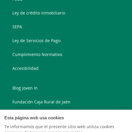
Ley de crédito inmobiliario
SEPA
Ley de Servicios de Pago
Cumplimiento Normativo
Accesibilidad
Blog Joven In
Fundación Caja Rural de Jaén
Blog Ruralvía
Esta página web usa cookies
Te informamos que el presente sitio web utiliza cookies
LinkedIn