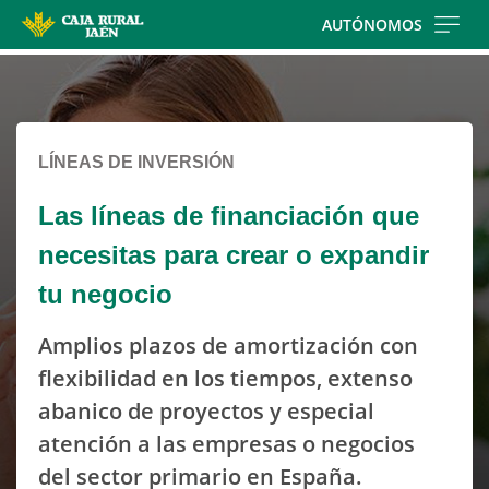
Skip
AUTÓNOMOS
to
Cargando
main
contenido,
contentt
por
favor
LÍNEAS DE INVERSIÓN
espere...
Las líneas de financiación que
necesitas para crear o expandir
tu negocio
Amplios plazos de amortización con
flexibilidad en los tiempos, extenso
abanico de proyectos y especial
atención a las empresas o negocios
del sector primario en España.