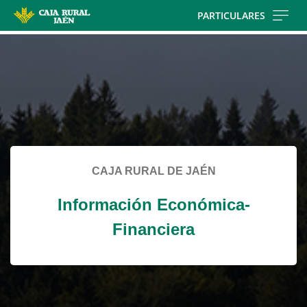
Skip
PARTICULARES
to
Cargando
main
contenido,
contentt
por
favor
espere...
CAJA RURAL DE JAÉN
Información Económica-
Financiera