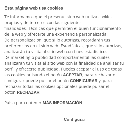
Blog Ruralvía
Esta página web usa cookies
Te informamos que el presente sitio web utiliza cookies
LinkedIn
propias y de terceros con las siguientes
finalidades: Técnicas que permiten el buen funcionamiento
Instagram
de la web y ofrecerte una experiencia personalizada.
De personalización, que si lo autorizas, recordarán tus
preferencias en el sitio web. Estadísticas, que si lo autorizas,
Facebook
analizarán tu visita al sitio web con fines estadísticos.
De marketing o publicidad comportamental las cuales
Blog Caja Rural Jaén
analizarán tu visita al sitio web con la finalidad de analizar tu
perfil y ofrecerte publicidad. Puedes aceptar el uso de todas
las cookies pulsando el botón
ACEPTAR,
para rechazar o
configurar puede pulsar el botón
CONFIGURAR
y, para
rechazar todas las cookies opcionales puede pulsar el
botón
RECHAZAR
.
Pulsa para obtener
MÁS INFORMACIÓN
Tablón de anuncios
Tipos de cambio
Aviso legal
Política de cookies
Protección de datos
Configurar
Ⓒ Ruralvía, Caja Rural de Jaén, 2026. Todos los derechos reservados