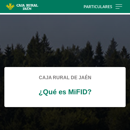
Skip
PARTICULARES
to
Cargando
main
contenido,
contentt
por
favor
espere...
CAJA RURAL DE JAÉN
¿Qué es MiFID?