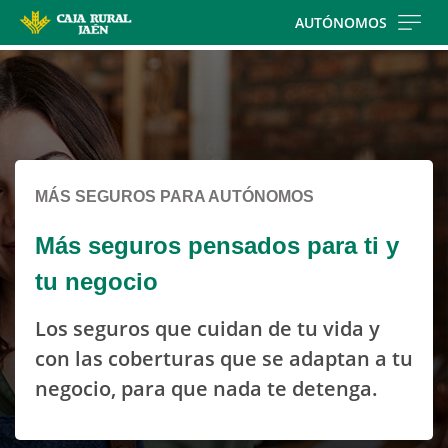
Skip
AUTÓNOMOS
to
Cargando
main
contenido,
contentt
por
favor
espere...
MÁS SEGUROS PARA AUTÓNOMOS
Más seguros pensados para ti y
tu negocio
Los seguros que cuidan de tu vida y
con las coberturas que se adaptan a tu
negocio, para que nada te detenga.