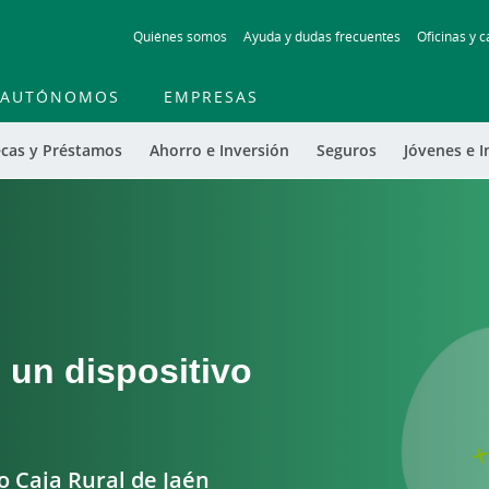
Skip
Quiénes somos
Ayuda y dudas frecuentes
Oficinas y c
to
main
contentt
AUTÓNOMOS
EMPRESAS
cas y Préstamos
Ahorro e Inversión
Seguros
Jóvenes e I
 un dispositivo
o Caja Rural de Jaén