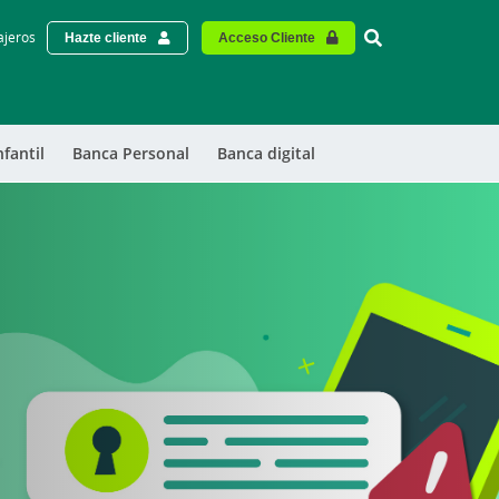
Vinculo - Buscar
ajeros
Hazte cliente
Acceso Cliente
nfantil
Banca Personal
Banca digital