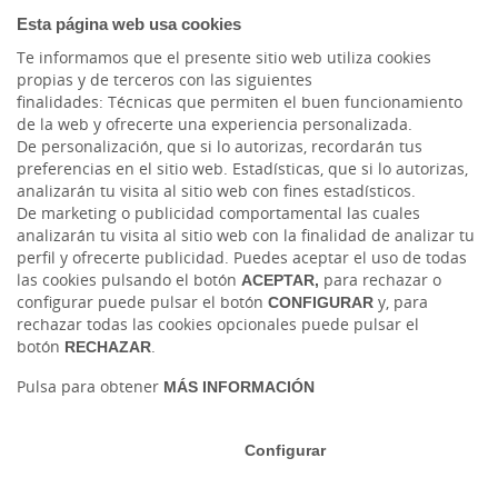
Blog Ruralvía
Esta página web usa cookies
Te informamos que el presente sitio web utiliza cookies
LinkedIn
propias y de terceros con las siguientes
finalidades: Técnicas que permiten el buen funcionamiento
Instagram
de la web y ofrecerte una experiencia personalizada.
De personalización, que si lo autorizas, recordarán tus
preferencias en el sitio web. Estadísticas, que si lo autorizas,
Facebook
analizarán tu visita al sitio web con fines estadísticos.
De marketing o publicidad comportamental las cuales
Blog Caja Rural Jaén
analizarán tu visita al sitio web con la finalidad de analizar tu
perfil y ofrecerte publicidad. Puedes aceptar el uso de todas
las cookies pulsando el botón
ACEPTAR,
para rechazar o
configurar puede pulsar el botón
CONFIGURAR
y, para
rechazar todas las cookies opcionales puede pulsar el
botón
RECHAZAR
.
Pulsa para obtener
MÁS INFORMACIÓN
Tablón de anuncios
Tipos de cambio
Aviso legal
Política de cookies
Protección de datos
Configurar
Ⓒ Ruralvía, Caja Rural de Jaén, 2026. Todos los derechos reservados