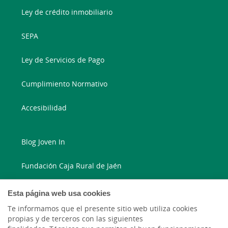
Ley de crédito inmobiliario
SEPA
Ley de Servicios de Pago
Cumplimiento Normativo
Accesibilidad
Blog Joven In
Fundación Caja Rural de Jaén
Blog Ruralvía
Esta página web usa cookies
Te informamos que el presente sitio web utiliza cookies
LinkedIn
propias y de terceros con las siguientes