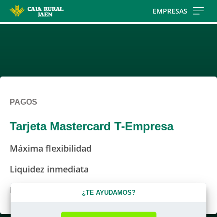
Skip
EMPRESAS
to
main
contentt
PAGOS
Tarjeta Mastercard T-Empresa
Máxima flexibilidad
Liquidez inmediata
Fácil control de los gastos
¿TE AYUDAMOS?