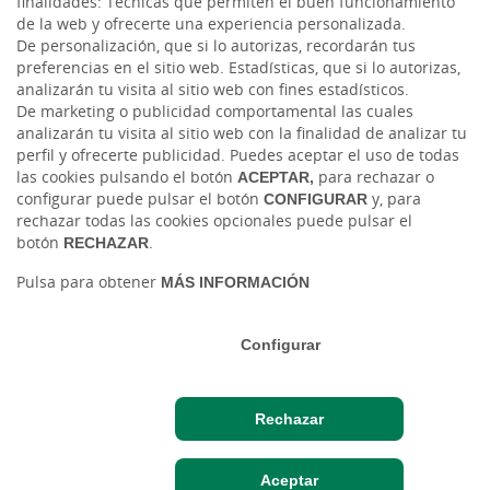
finalidades: Técnicas que permiten el buen funcionamiento
Instagram
de la web y ofrecerte una experiencia personalizada.
De personalización, que si lo autorizas, recordarán tus
preferencias en el sitio web. Estadísticas, que si lo autorizas,
Facebook
analizarán tu visita al sitio web con fines estadísticos.
De marketing o publicidad comportamental las cuales
Blog Caja Rural Jaén
analizarán tu visita al sitio web con la finalidad de analizar tu
perfil y ofrecerte publicidad. Puedes aceptar el uso de todas
las cookies pulsando el botón
ACEPTAR,
para rechazar o
configurar puede pulsar el botón
CONFIGURAR
y, para
rechazar todas las cookies opcionales puede pulsar el
botón
RECHAZAR
.
Pulsa para obtener
MÁS INFORMACIÓN
Tablón de anuncios
Tipos de cambio
Aviso legal
Política de cookies
Protección de datos
Configurar
Ⓒ Ruralvía, Caja Rural de Jaén, 2026. Todos los derechos reservados
Rechazar
Acceso cliente
Aceptar