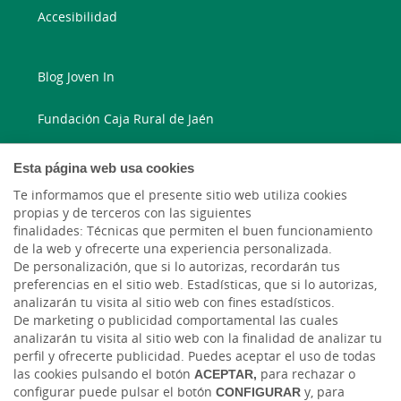
Accesibilidad
Blog Joven In
Fundación Caja Rural de Jaén
Blog Ruralvía
Esta página web usa cookies
Te informamos que el presente sitio web utiliza cookies
LinkedIn
propias y de terceros con las siguientes
finalidades: Técnicas que permiten el buen funcionamiento
Instagram
de la web y ofrecerte una experiencia personalizada.
De personalización, que si lo autorizas, recordarán tus
preferencias en el sitio web. Estadísticas, que si lo autorizas,
Facebook
analizarán tu visita al sitio web con fines estadísticos.
De marketing o publicidad comportamental las cuales
Blog Caja Rural Jaén
analizarán tu visita al sitio web con la finalidad de analizar tu
perfil y ofrecerte publicidad. Puedes aceptar el uso de todas
las cookies pulsando el botón
ACEPTAR,
para rechazar o
configurar puede pulsar el botón
CONFIGURAR
y, para