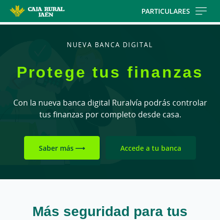
Skip
PARTICULARES
to
main
contentt
NUEVA BANCA DIGITAL
Protege tus finanzas
Con la nueva banca digital Ruralvía podrás controlar
tus
finanzas por completo desde casa.
Saber más
Accede a tu banca
Más seguridad para tus