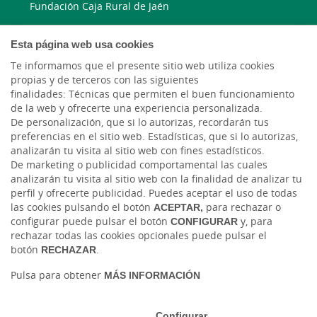
Fundación Caja Rural de Jaén
Blog Ruralvía
Esta página web usa cookies
Te informamos que el presente sitio web utiliza cookies
LinkedIn
propias y de terceros con las siguientes
finalidades: Técnicas que permiten el buen funcionamiento
Instagram
de la web y ofrecerte una experiencia personalizada.
De personalización, que si lo autorizas, recordarán tus
preferencias en el sitio web. Estadísticas, que si lo autorizas,
Facebook
analizarán tu visita al sitio web con fines estadísticos.
De marketing o publicidad comportamental las cuales
Blog Caja Rural Jaén
analizarán tu visita al sitio web con la finalidad de analizar tu
perfil y ofrecerte publicidad. Puedes aceptar el uso de todas
las cookies pulsando el botón
ACEPTAR,
para rechazar o
configurar puede pulsar el botón
CONFIGURAR
y, para
rechazar todas las cookies opcionales puede pulsar el
botón
RECHAZAR
.
Pulsa para obtener
MÁS INFORMACIÓN
Tablón de anuncios
Tipos de cambio
Aviso legal
Política de cookies
Protección de datos
Configurar