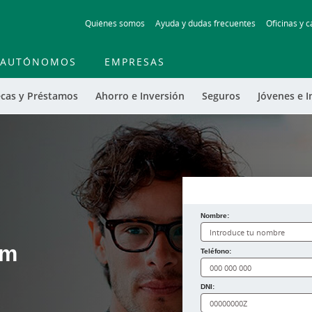
Skip
Quiénes somos
Ayuda y dudas frecuentes
Oficinas y c
to
main
contentt
AUTÓNOMOS
EMPRESAS
cas y Préstamos
Ahorro e Inversión
Seguros
Jóvenes e I
Nombre:
um
¿Cómo te llamas?
Teléfono:
DNI: