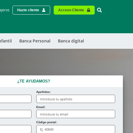
Vinculo - Buscar
ajeros
Hazte cliente
Acceso Cliente
nfantil
Banca Personal
Banca digital
¿TE AYUDAMOS?
Apellidos:
Email:
Código postal: