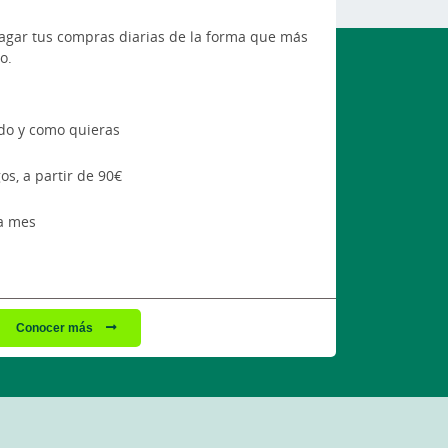
 pagar tus compras diarias de la forma que más
o.
do y como quieras
os, a partir de 90€
da mes
Conocer más