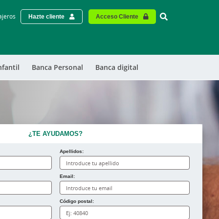
Vinculo - Buscar
ajeros
Hazte cliente
Acceso Cliente
nfantil
Banca Personal
Banca digital
¿TE AYUDAMOS?
Apellidos:
Email:
Código postal: