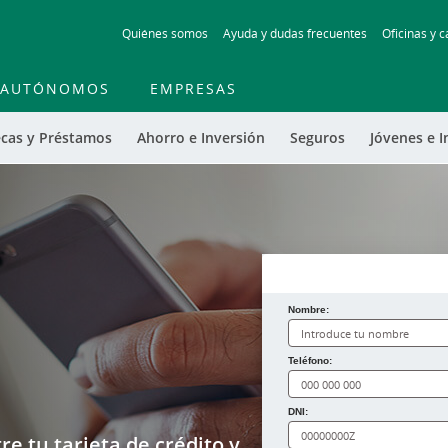
Skip
Quiénes somos
Ayuda y dudas frecuentes
Oficinas y c
to
main
contentt
AUTÓNOMOS
EMPRESAS
cas y Préstamos
Ahorro e Inversión
Seguros
Jóvenes e I
Nombre:
¿Cómo te llamas?
Teléfono:
DNI:
e tu tarjeta de crédito y