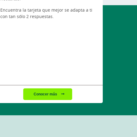
Encuentra la tarjeta que mejor se adapta a ti
con tan sólo 2 respuestas.
Conocer más