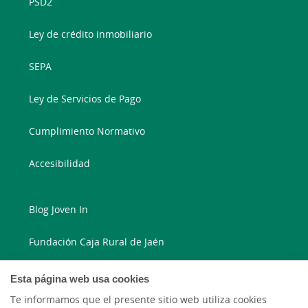
PSD2
Ley de crédito inmobiliario
SEPA
Ley de Servicios de Pago
Cumplimiento Normativo
Accesibilidad
Blog Joven In
Fundación Caja Rural de Jaén
Blog Ruralvía
Esta página web usa cookies
Te informamos que el presente sitio web utiliza cookies
LinkedIn