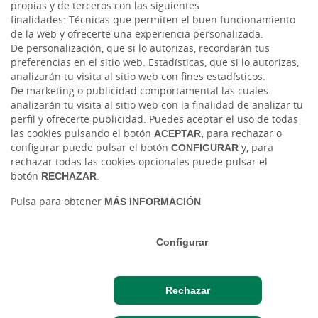
propias y de terceros con las siguientes
finalidades: Técnicas que permiten el buen funcionamiento
Instagram
de la web y ofrecerte una experiencia personalizada.
De personalización, que si lo autorizas, recordarán tus
preferencias en el sitio web. Estadísticas, que si lo autorizas,
Facebook
analizarán tu visita al sitio web con fines estadísticos.
De marketing o publicidad comportamental las cuales
Blog Caja Rural Jaén
analizarán tu visita al sitio web con la finalidad de analizar tu
perfil y ofrecerte publicidad. Puedes aceptar el uso de todas
las cookies pulsando el botón
ACEPTAR,
para rechazar o
configurar puede pulsar el botón
CONFIGURAR
y, para
rechazar todas las cookies opcionales puede pulsar el
botón
RECHAZAR
.
Pulsa para obtener
MÁS INFORMACIÓN
Tablón de anuncios
Tipos de cambio
Aviso legal
Política de cookies
Protección de datos
Configurar
Ⓒ Ruralvía, Caja Rural de Jaén, 2026. Todos los derechos reservados
Rechazar