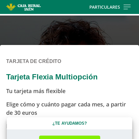
Skip
PARTICULARES
to
main
contentt
TARJETA DE CRÉDITO
Tarjeta Flexia Multiopción
Tu tarjeta más flexible
Elige cómo y cuánto pagar cada mes, a partir
de 30 euros
¿TE AYUDAMOS?
Paga todas tus compras en cómodos plazos